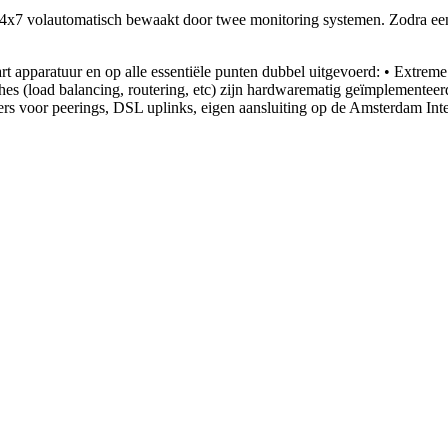
 24x7 volautomatisch bewaakt door twee monitoring systemen. Zodra een 
art apparatuur en op alle essentiële punten dubbel uitgevoerd: • Extrem
ches (load balancing, routering, etc) zijn hardwarematig geïmplementee
uters voor peerings, DSL uplinks, eigen aansluiting op de Amsterdam I