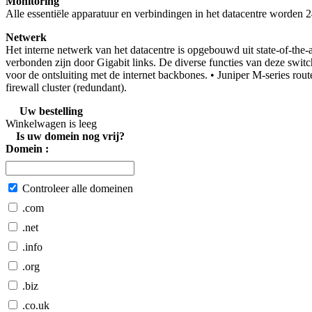
Monitoring
Alle essentiële apparatuur en verbindingen in het datacentre worden
Netwerk
Het interne netwerk van het datacentre is opgebouwd uit state-of-the-
verbonden zijn door Gigabit links. De diverse functies van deze swit
voor de ontsluiting met de internet backbones. • Juniper M-series ro
firewall cluster (redundant).
Uw bestelling
Winkelwagen is leeg
Is uw domein nog vrij?
Domein :
Controleer alle domeinen
.com
.net
.info
.org
.biz
.co.uk